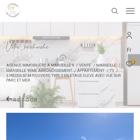
V
o
r
e
r
e
c
e
c
e
Fr
0
AGENCE IMMOBILIÈRE À MARSEILLE 9
VENTE
MARSEILLE
MARSEILLE 9EME ARRONDISSEMENT
APPARTEMENT
T3
3 PIECES 57 M ROUVIERE TYPE 3 EN ETAGE ELEVE AVEC VUE SUR
PARC ET MER
RETOUR