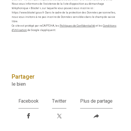
Nous vous informons de l’existence de la liste d'opposition au démarchage
téléphonique « Bloctel », sur laquelle vous pouvez vous inscrire ici :
https://www.bloctel.gouv.fr Dans le cadre de la protection des Données personnelles,
nous vous invitons à ne pas inscrire de Données sensibles dans le champ de saisie
libre.
Ce site est protégé par reCAPTCHA, les
Politiques de Confidentialité
et les
Conditions
d'Utilisation
de Google s'appliquent.
partager
le bien
Facebook
Twitter
Plus de partage