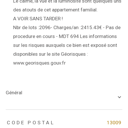
Le calme, la vue et la luminosité sont quelques uns
des atouts de cet appartement familial.
A VOIR SANS TARDER !
Nbr de lots :2096- Charges/an :
2415.43€ - Pas de
procedure en cours - MDT 694 Les informations
sur les risques auxquels ce bien est exposé sont
disponibles sur le site Géorisques :
www.georisques.gouv.fr
général
TRAD_ZEPHYR_Caracteristique
TRAD_ZEPHYR_Valeurs
CODE POSTAL
13009