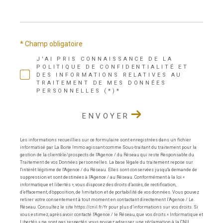
* Champ obligatoire
J'AI PRIS CONNAISSANCE DE LA
POLITIQUE DE CONFIDENTIALITÉ ET
DES INFORMATIONS RELATIVES AU
TRAITEMENT DE MES DONNÉES
PERSONNELLES (*)*
ENVOYER
Les informations recueillies sur ce formulaire sont enregistrées dans un fichier
informatisé par La Boite Immo agissant comme Sous-traitant du traitement pour la
gestion de la clientèle/prospects de l'Agence / du Réseau qui reste Responsable du
Traitement de vos Données personnelles. La base légale du traitement repose sur
l'intérêt légitime de l'Agence / du Réseau. Elles sont conservées jusqu'à demande de
suppression et sont destinées à l'Agence / au Réseau. Conformément à la loi «
informatique et libertés », vous disposez des droits d’accès, de rectification,
d’effacement, d’opposition, de limitation et de portabilité de vos données. Vous pouvez
retirer votre consentement à tout moment en contactant directement l’Agence / Le
Réseau. Consultez le site https://cnil.fr/fr pour plus d’informations sur vos droits. Si
vous estimez, après avoir contacté l'Agence / le Réseau, que vos droits « Informatique et
Libertés » ne sont pas respectés, vous pouvez adresser une réclamation à la CNIL.