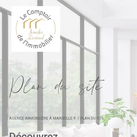
P
l
a
d
u
s
i
e
AGENCE IMMOBILIÈRE À MARSEILLE 9
PLAN DU SITE
Découvrez