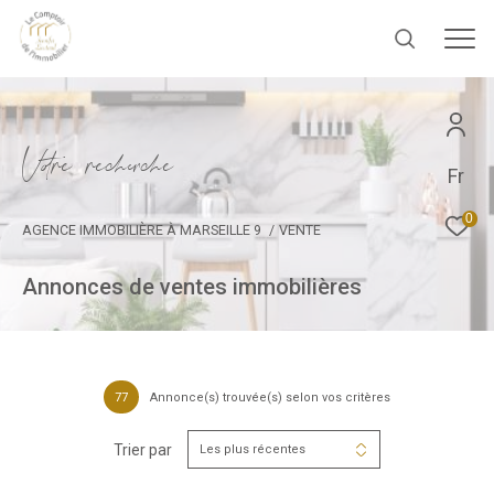
V
o
r
e
r
e
c
e
c
e
Fr
0
AGENCE IMMOBILIÈRE À MARSEILLE 9
VENTE
Annonces de ventes immobilières
77
Annonce(s) trouvée(s) selon vos critères
Trier par
Les plus récentes