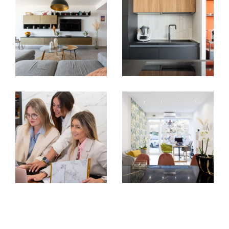
la ville avec plus de 8 000 habitants. Notre
vitrine, visible par plus de 1 200 personnes par
jour, vous offre une exposition unique. Nous
vous réservons un accueil chaleureux et
convivial dans notre agence.
Que vous cherchiez à acheter ou à louer un
bien immobilier à Marseille 9 ou à vendre un
bien dans ce secteur dynamique, nous
sommes là pour vous accompagner.
Ensemble, nous trouverons la solution idéale,
celle que vous attendez pour concrétiser vos
projets immobiliers.