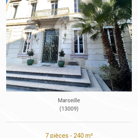
Marseille
Mars
(13009)
(13
èces - 240 m²
3 pièces 