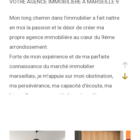
VOTRE AGENCE IMMOBILIÈRE À MARSEILLE 9
Mon long chemin dans l’immobilier a fait naître
en moi la passion et le désir de créer ma
propre agence immobilière au cœur du 9ème
arrondissement.
Forte de mon expérience et de ma parfaite
connaissance du marché immobilier
marseillais, je m'appuie sur mon obstination,
ma persévérance, ma capacité d'écoute, ma
bienveillance, mon goût du partage, là
l'évidence s'est imposée.
Aujourd’hui, me voilà à la tête d’une agence
moderne, idéalement située au sein de la
résidence La Rouvière, un véritable village dans