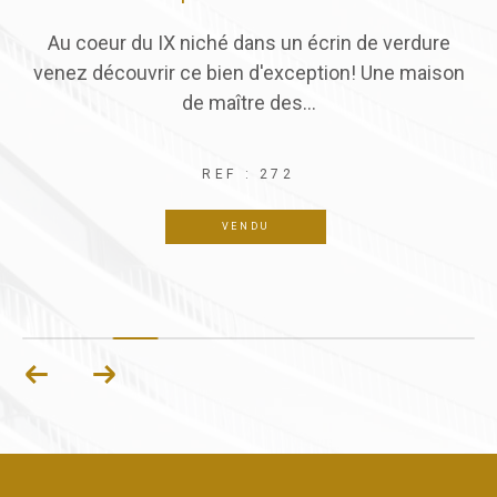
ché dans un écrin de verdure
Idéalement situé en plei
 bien d'exception! Une maison
ème, dans une résidence
 maître des...
sécurisée, 
262 
REF : 272
REF 
VENDU
SOUS-CO