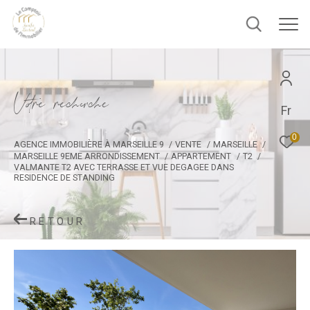
V
o
r
e
r
e
c
e
c
e
Fr
0
AGENCE IMMOBILIÈRE À MARSEILLE 9
VENTE
MARSEILLE
MARSEILLE 9EME ARRONDISSEMENT
APPARTEMENT
T2
VALMANTE T2 AVEC TERRASSE ET VUE DEGAGEE DANS
RESIDENCE DE STANDING
RETOUR