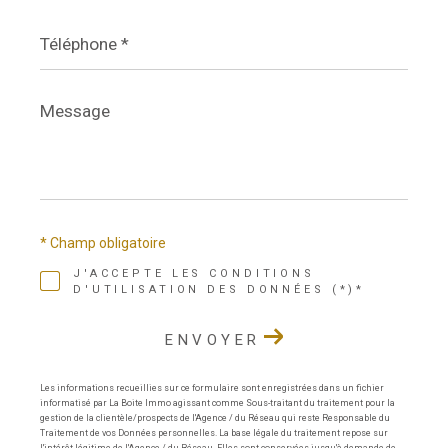
Téléphone
*
Message
*
* Champ obligatoire
J'ACCEPTE LES CONDITIONS
D'UTILISATION DES DONNÉES (*)*
ENVOYER
Les informations recueillies sur ce formulaire sont enregistrées dans un fichier
informatisé par La Boite Immo agissant comme Sous-traitant du traitement pour la
gestion de la clientèle/prospects de l'Agence / du Réseau qui reste Responsable du
Traitement de vos Données personnelles. La base légale du traitement repose sur