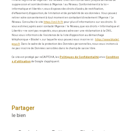
l'intérêt légitime de l'Agence / du Réseau. Elles sont conservées jusqu'à demande de
suppression et sont destinées à l'Agence / au Réseau. Conformément à la loi «
informatique et libertés », vous disposez des droits d’accès, de rectification,
d’effacement, d’opposition, de limitation et de portabilité de vos données. Vous pouvez
retirer votre consentement à tout moment en contactant directement l’Agence / Le
Réseau. Consultez le site
https://cnil.fr/fr
pour plus d’informations sur vos droits. Si
vous estimez, après avoir contacté l'Agence / le Réseau, que vos droits « Informatique et
Libertés » ne sont pas respectés, vous pouvez adresser une réclamation à la CNIL.
Nous vous informons de l’existence de la liste d'opposition au démarchage
téléphonique « Bloctel », sur laquelle vous pouvez vous inscrire ici :
https://www.bloctel.
gouv.fr
. Dans le cadre de la protection des Données personnelles, nous vous invitons à
ne pas inscrire de Données sensibles dans le champ de saisie libre.
Ce site est protégé par reCAPTCHA, les
Politiques de Confidentialité
et es
Condition
s d'utilisation
de Google s'appliquent.
partager
le bien