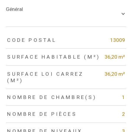
général
TRAD_ZEPHYR_Caracteristique
TRAD_ZEPHYR_Valeurs
CODE POSTAL
13009
SURFACE HABITABLE (M²)
36,20 m²
SURFACE LOI CARREZ
36,20 m²
(M²)
NOMBRE DE CHAMBRE(S)
1
NOMBRE DE PIÈCES
2
NOMBRE DE NIVEAUX
3