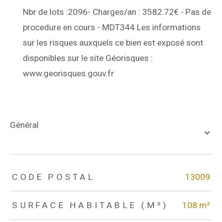
Nbr de lots :2096- Charges/an : 3582.72€ - Pas de
procedure en cours - MDT344 Les informations
sur les risques auxquels ce bien est exposé sont
disponibles sur le site Géorisques :
www.georisques.gouv.fr
général
TRAD_ZEPHYR_Caracteristique
TRAD_ZEPHYR_Valeurs
CODE POSTAL
13009
SURFACE HABITABLE (M²)
108 m²