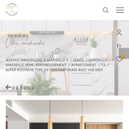
V
o
r
e
r
e
c
e
c
e
Fr
0
AGENCE IMMOBILIÈRE À MARSEILLE 9
VENTE
MARSEILLE
MARSEILLE 9EME ARRONDISSEMENT
APPARTEMENT
T5
SUPER ROUVIERE TYPE 5 6 CONTEMPORAIN AVEC VUE MER
RETOUR