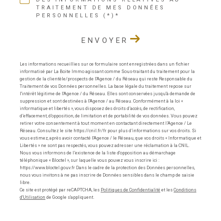
TRAITEMENT DE MES DONNÉES
PERSONNELLES (*)*
ENVOYER
Les informations recueillies sur ce formulaire sont enregistrées dans un fichier
informatisé par La Boite Immo agissant comme Sous-traitant du traitement pour la
gestion de la clientèle/prospects de l'Agence / du Réseau qui reste Responsable du
Traitement de vos Données personnelles. La base légale du traitement repose sur
l'intérêt légitime de l'Agence / du Réseau. Elles sont conservées jusqu'à demande de
suppression et sont destinées à l'Agence / au Réseau. Conformément à la loi «
informatique et libertés », vous disposez des droits d’accès, de rectification,
d’effacement, d’opposition, de limitation et de portabilité de vos données. Vous pouvez
retirer votre consentement à tout moment en contactant directement l’Agence / Le
Réseau. Consultez le site https://cnil.fr/fr pour plus d’informations sur vos droits. Si
vous estimez, après avoir contacté l'Agence / le Réseau, que vos droits « Informatique et
Libertés » ne sont pas respectés, vous pouvez adresser une réclamation à la CNIL.
Nous vous informons de l’existence de la liste d'opposition au démarchage
téléphonique « Bloctel », sur laquelle vous pouvez vous inscrire ici :
https://www.bloctel.gouv.fr Dans le cadre de la protection des Données personnelles,
nous vous invitons à ne pas inscrire de Données sensibles dans le champ de saisie
libre.
Ce site est protégé par reCAPTCHA, les
Politiques de Confidentialité
et les
Conditions
d'Utilisation
de Google s'appliquent.