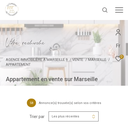
V
o
r
e
r
e
c
e
c
e
Fr
0
AGENCE IMMOBILIÈRE À MARSEILLE 9
VENTE
MARSEILLE
APPARTEMENT
Appartement en vente sur Marseille
58
Annonce(s) trouvée(s) selon vos critères
Trier par
Les plus récentes