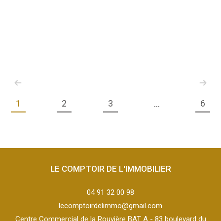
1
2
3
6
...
LE COMPTOIR DE L'IMMOBILIER
04 91 32 00 98
lecomptoirdelimmo@gmail.com
Centre Commercial de la Rouvière BAT A - 83 boulevard du